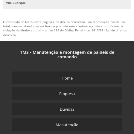
Vila Buarque
O conteúdo do texto desta página é de direito reservado. Sua reprodução, parcial ou
total, mesmo citando nossos links, é proibida sem a autorização do autor. Crime de
violação de direito autoral – artigo 184 do Código Penal –
Lei 9610/98 - Lei de direitos
autorais
.
TMS - Manutenção e montagem de paineis de
comando
Home
Empresa
Dúvidas
Manutenção