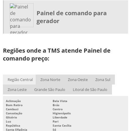
MONTAGEM DE PAINEL DE COMANDO
MONTAGEM DE PAINEL ELETRICO
Painel de comando para
gerador
MONTAGEM DE QUADRO DE COMANDO
MONTAGEM DE QUADRO ELETRICO
PAINEL DE COMANDO ELÉTRICO
PAINEL DE COMANDO ELETRICO PREÇO
Regiões onde a TMS atende Painel de
comando preço:
PAINEL DE COMANDO PARA GERADOR
PAINEL DE COMANDO PARA MOTORES
PAINEL DE COMANDO PREÇO
Região Central
Zona Norte
Zona Oeste
Zona Sul
QUADRO DE COMANDO ELETRICO
Zona Leste
Grande São Paulo
Litoral de São Paulo
SERVIÇO DE FILTRAGEM DE OLEO DE TRANSFORMADOR
Aclimação
Bela Vista
Bom Retiro
Brás
Cambuci
Centro
Consolação
Higienópolis
Glicério
Liberdade
Luz
Pari
República
Santa Cecília
Santa Efigênia
Sé