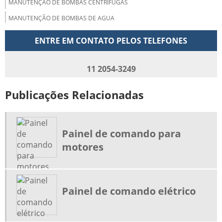
MANUTENÇÃO DE BOMBAS CENTRÍFUGAS
MANUTENÇÃO DE BOMBAS DE AGUA
MANUTENÇÃO DE CABINE PRIMARIA
ENTRE EM CONTATO PELOS TELEFONES
MANUTENÇÃO DE COMPRESSORES PARAFUSO
MANUTENÇÃO DE INVERSORES DE FREQUENCIA
11 2054-3249
MANUTENÇÃO DE MOTOBOMBAS
Publicações Relacionadas
MANUTENÇÃO DE MOTORES ELETRICOS
MANUTENÇÃO DE QUADRO DE COMANDO
MANUTENÇÃO DE SISTEMAS CONTRA INCENDIO
Painel de comando para
motores
MANUTENÇÃO DE SISTEMAS DE COMBATE A INCENDIO
MANUTENÇÃO DE SISTEMAS DE INCÊNDIO
MANUTENÇÃO EM PAINEL DE COMANDO
Painel de comando elétrico
MANUTENÇÃO PREVENTIVA DE CABINE PRIMARIA
MANUTENÇÃO SISTEMA DE ALARME DE INCÊNDIO