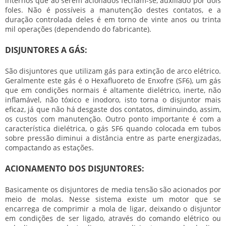
internos que ao serem acionados fecham-se, auxiliado por dois
foles. Não é possíveis a manutenção destes contatos, e a
duração controlada deles é em torno de vinte anos ou trinta
mil operações (dependendo do fabricante).
DISJUNTORES A GÁS:
São disjuntores que utilizam gás para extinção de arco elétrico.
Geralmente este gás é o Hexafluoreto de Enxofre (SF6), um gás
que em condições normais é altamente dielétrico, inerte, não
inflamável, não tóxico e inodoro, isto torna o disjuntor mais
eficaz, já que não há desgaste dos contatos, diminuindo, assim,
os custos com manutenção. Outro ponto importante é com a
característica dielétrica, o gás SF6 quando colocada em tubos
sobre pressão diminui a distância entre as parte energizadas,
compactando as estações.
ACIONAMENTO DOS DISJUNTORES:
Basicamente os disjuntores de media tensão são acionados por
meio de molas. Nesse sistema existe um motor que se
encarrega de comprimir a mola de ligar, deixando o disjuntor
em condições de ser ligado, através do comando elétrico ou