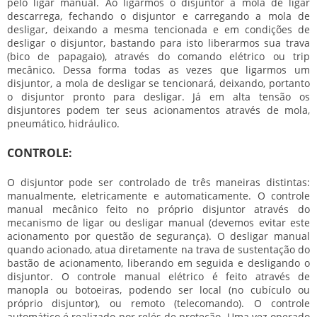
pelo ligar manual. Ao ligarmos o disjuntor a mola de ligar
descarrega, fechando o disjuntor e carregando a mola de
desligar, deixando a mesma tencionada e em condições de
desligar o disjuntor, bastando para isto liberarmos sua trava
(bico de papagaio), através do comando elétrico ou trip
mecânico. Dessa forma todas as vezes que ligarmos um
disjuntor, a mola de desligar se tencionará, deixando, portanto
o disjuntor pronto para desligar. Já em alta tensão os
disjuntores podem ter seus acionamentos através de mola,
pneumático, hidráulico.
CONTROLE:
O disjuntor pode ser controlado de três maneiras distintas:
manualmente, eletricamente e automaticamente. O controle
manual mecânico feito no próprio disjuntor através do
mecanismo de ligar ou desligar manual (devemos evitar este
acionamento por questão de segurança). O desligar manual
quando acionado, atua diretamente na trava de sustentação do
bastão de acionamento, liberando em seguida e desligando o
disjuntor. O controle manual elétrico é feito através de
manopla ou botoeiras, podendo ser local (no cubículo ou
próprio disjuntor), ou remoto (telecomando). O controle
automático é realizado por relés de proteção. Uma vez operado