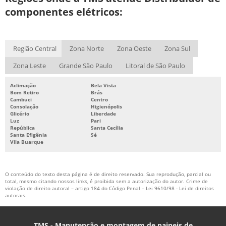
componentes elétricos:
PAINEL DE COMANDO PARA GERADOR
PAINEL DE COMANDO PARA MOTORES
PAINEL DE COMANDO PREÇO
Região Central
Zona Norte
Zona Oeste
Zona Sul
QUADRO DE COMANDO ELETRICO
Zona Leste
Grande São Paulo
Litoral de São Paulo
SERVIÇO DE FILTRAGEM DE OLEO DE TRANSFORMADOR
Aclimação
Bela Vista
Bom Retiro
Brás
Cambuci
Centro
Consolação
Higienópolis
Glicério
Liberdade
Luz
Pari
República
Santa Cecília
Santa Efigênia
Sé
Vila Buarque
O conteúdo do texto desta página é de direito reservado. Sua reprodução, parcial ou
total, mesmo citando nossos links, é proibida sem a autorização do autor. Crime de
violação de direito autoral – artigo 184 do Código Penal –
Lei 9610/98 - Lei de direitos
autorais
.
TMS - Manutenção e montagem de paineis de