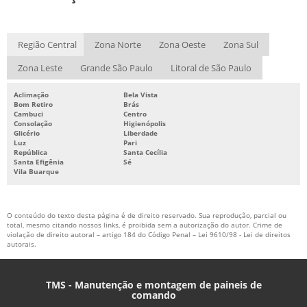
MONTAGEM DE QUADRO ELETRICO
PAINEL DE COMANDO ELÉTRICO
Região Central
Zona Norte
Zona Oeste
Zona Sul
PAINEL DE COMANDO ELETRICO PREÇO
Zona Leste
Grande São Paulo
Litoral de São Paulo
PAINEL DE COMANDO PARA GERADOR
Aclimação
Bela Vista
PAINEL DE COMANDO PARA MOTORES
Bom Retiro
Brás
Cambuci
Centro
PAINEL DE COMANDO PREÇO
Consolação
Higienópolis
Glicério
Liberdade
Luz
Pari
QUADRO DE COMANDO ELETRICO
República
Santa Cecília
Santa Efigênia
Sé
SERVIÇO DE FILTRAGEM DE OLEO DE TRANSFORMADOR
Vila Buarque
O conteúdo do texto desta página é de direito reservado. Sua reprodução, parcial ou
total, mesmo citando nossos links, é proibida sem a autorização do autor. Crime de
violação de direito autoral – artigo 184 do Código Penal –
Lei 9610/98 - Lei de direitos
autorais
.
TMS - Manutenção e montagem de paineis de
comando